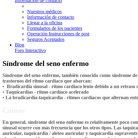
Información de contacto
Nuestros médicos
Información de contacto
Llegar a la oficina
Formularios de los pacientes
Operación Instrucciones de post
Seguros Aceptados
Blog
Foro Interactivo
Síndrome del seno enfermo
Síndrome del seno enfermo, también conocido como síndrome de b
trastornos del ritmo cardíaco que abarcan:
• Bradicardia sinusal - ritmo cardiaco lento debido a un retraso
• Taquicardias - ritmo cardíaco acelerado
• La bradicardia-taquicardia - ritmos cardíacos que alternan entr
Causas
En general, síndrome del seno enfermo es relativamente poco com
sinusal ocurre con más frecuencia que los otros tipos. Las taquica
auricular, taquicardia / aleteo auricular y taquicardia supraven