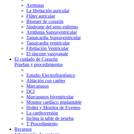
Arritmias
La fibrilación auricular
Flúter auricular
Bloquer de corazón
Síndrome del seno enfermo
Arrithmia Supraventricular
Taquicardia Supraventricular
Taquicardia ventricular
Fibrilación Ventricular
El síncope vasovagale
El cuidado de Corazón
Pruebas y procedimientos
Estudio Electrofisiológico
Ablación con catéter
Marcapasos
DCI
Marcapasos biventricular
Monitor cardíaco implantable
Holter y Monitor de Eventos
La cardioversión
Inclina la table de prueba
T Procedimiento
Recursos