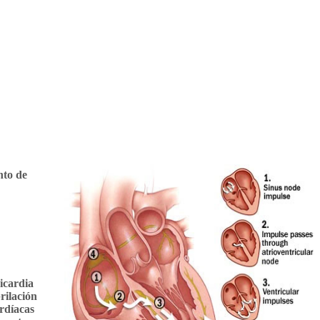
nto de
icardia
rilación
ardíacas